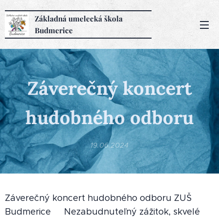
Základná
umelecká
škola
Budmerice
Záverečný koncert
hudobného odboru
19.06.2024
Záverečný koncert hudobného odboru ZUŠ
Budmerice 🙂‍↔️Nezabudnuteľný zážitok, skvelé