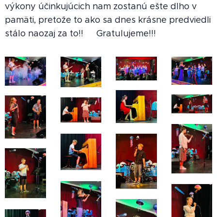
výkony účinkujúcich nam zostanú ešte dlho v
pamäti, pretože to ako sa dnes krásne predviedli
stálo naozaj za to!! 🙂‍↔️Gratulujeme!!!