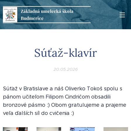
Základná
umelecká
škola
Budmerice
Súťaž-klavír
20.05.2026
Súťaž v Bratislave a náš Oliverko Tokoš spolu s
pánom učiteľom Filipom Cindrićom obsadili
bronzové pásmo :) Obom gratulujeme a prajeme
veľa ďalších síl do cvičenia :)