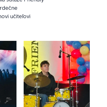
Srdečne
vi učiteľovi
!