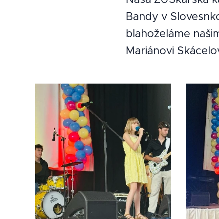
Bandy v Slovesnko
blahoželáme naši
Mariánovi Skácelov