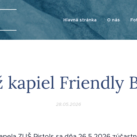
Hlavná stránka
O nás
Fo
 kapiel Friendly
28.05.2026
pela ZUŠ Pistols sa dňa 26.5.2026 zúčastni