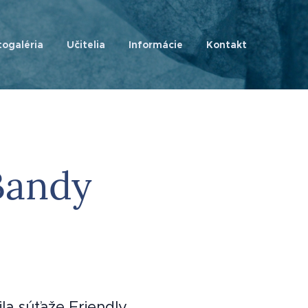
togaléria
Učitelia
Informácie
Kontakt
 Bandy
la súťaže Friendly