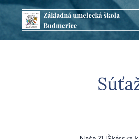
Základná
umelecká
škola
Budmerice
Súťaž
Naša ZUŠkárska ka