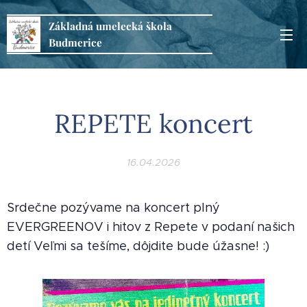
Základná
umelecká
škola
Budmerice
REPETE koncert
16.04.2026
Srdečne pozývame na koncert plný
EVERGREENOV i hitov z Repete v podaní našich
detí Veľmi sa tešíme, dôjdite bude úžasne! :)