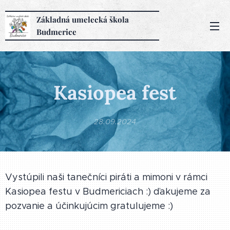
Základná
umelecká
škola
Budmerice
Kasiopea fest
28.09.2024
Vystúpili naši tanečníci piráti a mimoni v rámci
Kasiopea festu v Budmericiach :) ďakujeme za
pozvanie a účinkujúcim gratulujeme :)