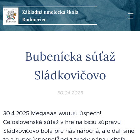
Základná
umelecká
škola
Budmerice
Bubenícka súťaž
Sládkovičovo
30.04.2025
30.4.2025 Megaaaa wauuu úspech!
Celoslovenská súťaž v hre na biciu súpravu
Sládkovičovo bola pre nás náročná, ale dali sme
to a superúspešne!Žiaci z triedy pána učiteľa