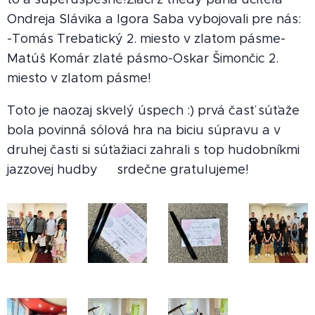
Ondreja Slávika a Igora Saba vybojovali pre nás:
-Tomás Trebatický 2. miesto v zlatom pásme-
Matúš Komár zlaté pásmo-Oskar Šimončic 2.
miesto v zlatom pásme!
Toto je naozaj skvelý úspech :) prvá časť súťaže
bola povinná sólová hra na biciu súpravu a v
druhej časti si súťažiaci zahrali s top hudobníkmi
jazzovej hudby 🙂‍↕️srdečne gratulujeme! 🙂‍↔️